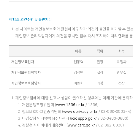
제13조 의견수렴 및 불만처리
본 사이트는 개인정보보호와 관련하여 귀하가 의견과 불만을 제기할 수 있는
개인정보 관리책임자에게 의견을 주시면 접수 즉시 조치하여 처리결과를 통
이름
직위
소속
개인정보책임자
임동혁
원장
교정과
개인정보관리책임자
김정만
실장
원무실
개인정보보호담당자
이민희
과장
전산
개인정보침해에 대한 신고나 상담이 필요하신 경우에는 아래 기관에 문의하
개인분쟁조정위원회 (
www.1336.or.kr
/ 1336)
정보보호마크인증위원회 (
www.eprivacy.or.kr
/ 02-580-0533~4)
대검찰청 인터넷범죄수사센터 (
icic.sppo.go.kr
/ 02-3480-3600)
경찰청 사이버테러대응센터 (
www.ctrc.go.kr
/ 02-392-0330)