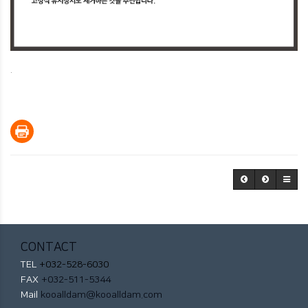
.
CONTACT
TEL
+032-528-6030
FAX
+032-511-5344
Mail
kooalldam@kooalldam.com